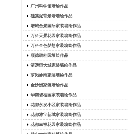
广州科学馆墙绘作品
硅藻泥背景墙墙绘作品
增城合景国际家装墙绘作品
万科天景花园家装墙绘作品
万科金色梦想家装墙绘作品
顺德碧桂园墙绘作品
清远恒大城家装墙绘作品
萝岗岭南家装墙绘作品
金沙洲家装墙绘作品
华南碧桂园家装墙绘作品
花都永发小区家装墙绘作品
花都雅宝新城家装墙绘作品
花都幸福花园家装墙绘作品