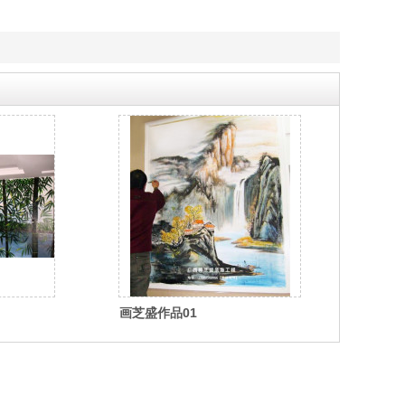
画芝盛作品01