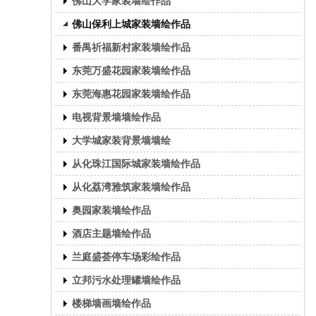
佛山大学家装墙绘作品
佛山保利上城家装墙绘作品
番禺祈福新村家装墙绘作品
东莞万盛花园家装墙绘作品
东莞海惠花园家装墙绘作品
电视背景墙墙绘作品
大学城家装背景墙墙绘
从化珠江国际城家装墙绘作品
从化荔湾雅筑家装墙绘作品
奥园家装墙绘作品
酒店主题墙绘作品
兰庭盛荟停车场彩绘作品
立邦污水处理罐墙绘作品
楼梯墙画墙绘作品